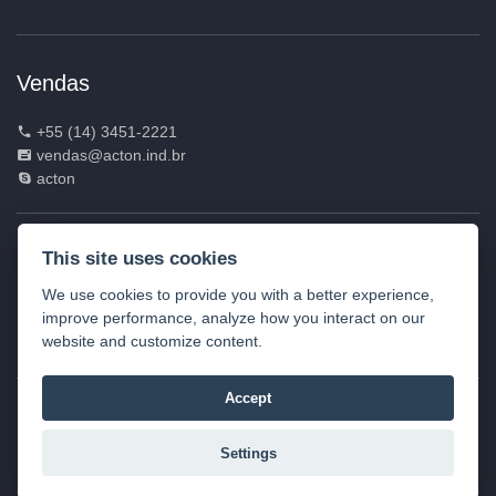
Vendas
+55 (14) 3451-2221
vendas@acton.ind.br
acton
ACTON INDÚSTRIA E COMÉRCIO DE
This site uses cookies
ELETROELETRÔNICOS LTDA | CNPJ: 07.935.049/0001-
We use cookies to provide you with a better experience,
85
improve performance, analyze how you interact on our
Rua Vereador Ariel Fragata, 207, Lácio – Marília – SP -Brasil -
website and customize content.
CEP: 17.539-068
Accept
©2026
Todos os direitos reservados.
Settings