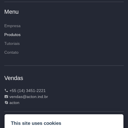
Menu
Empresa
Produtos
Tutoriais
Contato
Vendas
+55 (14) 3451-2221
vendas@acton.ind.br
acton
ACTON INDÚSTRIA E COMÉRCIO DE
This site uses cookies
ELETROELETRÔNICOS LTDA | CNPJ: 07.935.049/0001-