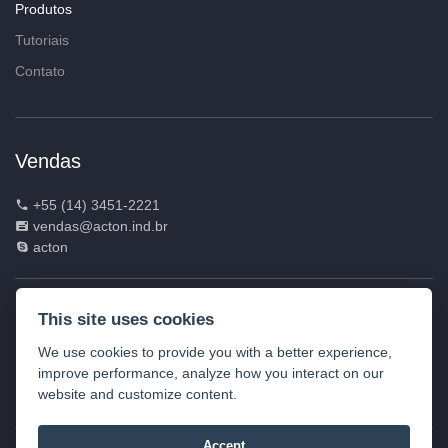
Produtos
Tutoriais
Contato
Vendas
+55 (14) 3451-2221
vendas@acton.ind.br
acton
ACTON INDÚSTRIA E COMÉRCIO DE
This site uses cookies
ELETROELETRÔNICOS LTDA | CNPJ: 07.935.049/0001-
We use cookies to provide you with a better experience,
85
improve performance, analyze how you interact on our
Rua Vereador Ariel Fragata, 207, Lácio – Marília – SP -Brasil -
website and customize content.
CEP: 17.539-068
Accept