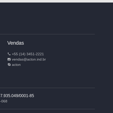
Vendas
+55 (14) 3451-2221
vendas@acton.ind.br
acton
935.049/0001-85
9-068