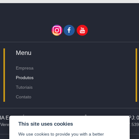
Menu
Empresa
Produtos
Tutoriais
Contato
A E COMÉRCIO DE ELETROELETRÔNICOS LTDA | CNPJ: 07.
This site uses cookies
Vereador Ariel Fragata, 207, Lácio – Marília – SP -Brasil - CEP: 17.53
We use cookies to provide you with a better